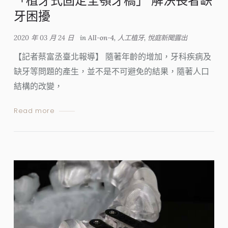
「植牙式固定全顎牙橋」 解決長者缺
牙困擾
2020 年 03 月 24 日
in
All-on-4
,
人工植牙
,
悅庭新聞露出
【記者蔡富丞臺北報導】 隨著年齡的增加，牙科疾病及
缺牙等問題的產生，並不是不可避免的結果，隨著人口
結構的改變，
Read more