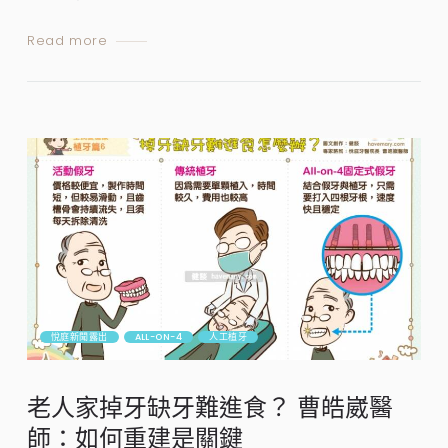
Read more
悅庭新聞露出
ALL-ON-4
人工植牙
老人家掉牙缺牙難進食？ 曹皓崴醫
師：如何重建是關鍵