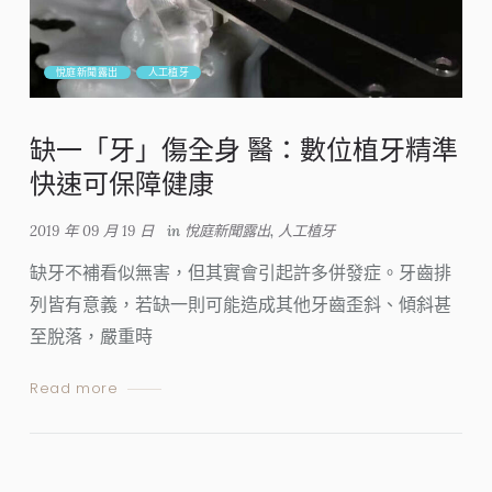
悅庭新聞露出
人工植牙
缺一「牙」傷全身 醫：數位植牙精準
快速可保障健康
2019 年 09 月 19 日
in
悅庭新聞露出
,
人工植牙
缺牙不補看似無害，但其實會引起許多併發症。牙齒排
列皆有意義，若缺一則可能造成其他牙齒歪斜、傾斜甚
至脫落，嚴重時
Read more