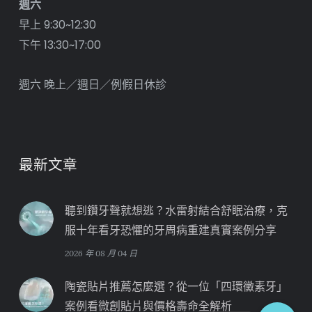
週六
早上 9:30~12:30
下午 13:30~17:00
週六 晚上／週日／例假日休診
最新文章
聽到鑽牙聲就想逃？水雷射結合舒眠治療，克
服十年看牙恐懼的牙周病重建真實案例分享
2026 年 08 月 04 日
陶瓷貼片推薦怎麼選？從一位「四環黴素牙」
案例看微創貼片與價格壽命全解析