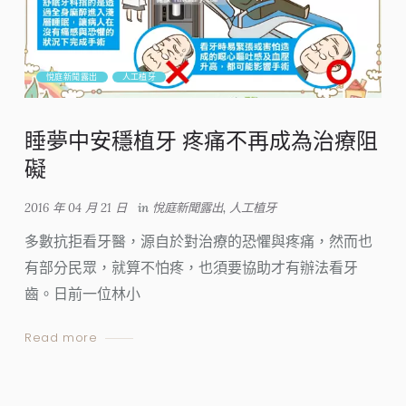
悅庭新聞露出
人工植牙
睡夢中安穩植牙 疼痛不再成為治療阻
礙
2016 年 04 月 21 日
in
悅庭新聞露出
,
人工植牙
多數抗拒看牙醫，源自於對治療的恐懼與疼痛，然而也
有部分民眾，就算不怕疼，也須要協助才有辦法看牙
齒。日前一位林小
Read more