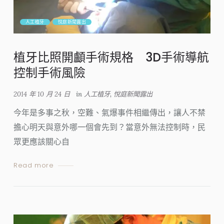
人工植牙
悅庭新聞露出
植牙比照開顱手術規格 3D手術導航
控制手術風險
2014 年 10 月 24 日
in
人工植牙
,
悅庭新聞露出
今年是多事之秋，空難、氣爆事件相繼傳出，讓人不禁
擔心明天與意外哪一個會先到？當意外無法控制時，民
眾更應該關心自
Read more