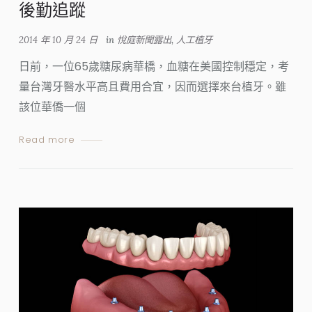
後勤追蹤
2014 年 10 月 24 日
in
悅庭新聞露出
,
人工植牙
日前，一位65歲糖尿病華橋，血糖在美國控制穩定，考
量台灣牙醫水平高且費用合宜，因而選擇來台植牙。雖
該位華僑一個
Read more