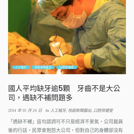
人工植牙
悅庭新聞露出
口腔保健室
國人平均缺牙逾5顆 牙齒不是大公
司，遇缺不補問題多
2014 年 10 月 24 日
in
人工植牙
,
悅庭新聞露出
,
口腔保健室
「遇缺不補」這句語詞可不只是經濟不景氣，公司裁員
後的行話，民眾會抱怨大公司，但對自己的身體卻沒有