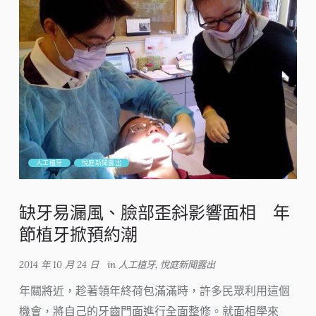
人工植牙
悅庭新聞露出
缺牙易漏風、臉部歪斜影響面相 年
節植牙掀預約潮
2014 年 10 月 24 日
in
人工植牙
,
悅庭新聞露出
年關將近，趁著領年終荷包滿滿時，許多民眾利用這個
機會，將自己的牙齒門面進行全面整修。就面相學來