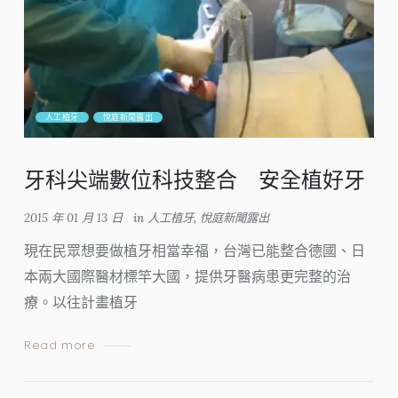
人工植牙
悅庭新聞露出
牙科尖端數位科技整合 安全植好牙
2015 年 01 月 13 日
in
人工植牙
,
悅庭新聞露出
現在民眾想要做植牙相當幸福，台灣已能整合德國、日
本兩大國際醫材標竿大國，提供牙醫病患更完整的治
療。以往計畫植牙
Read more