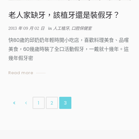
老人家缺牙，該植牙還是裝假牙？
2013 年 09 月 02 日
in
人工植牙
,
口腔保健室
快80歲的邱奶奶年輕時開小吃店，喜歡料理美食、品嚐
美食，60幾歲時裝了全口活動假牙，一戴就十幾年。這
幾年假牙密
Read more
1
2
3