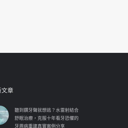
新文章
聽到鑽牙聲就想逃？水雷射結合
舒眠治療，克服十年看牙恐懼的
牙周病重建真實案例分享