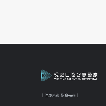
｜健康未來 悅庭先來｜