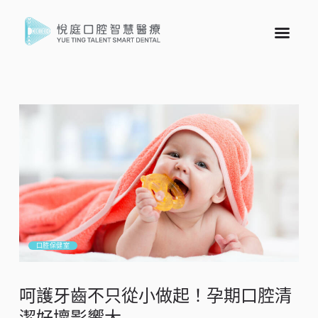
口腔保健室
呵護牙齒不只從小做起！孕期口腔清
潔好壞影響大