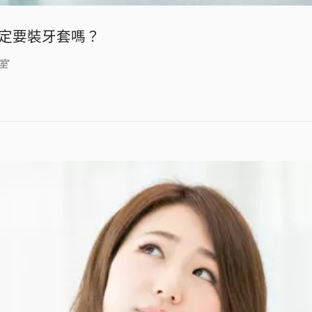
定要裝牙套嗎？
室