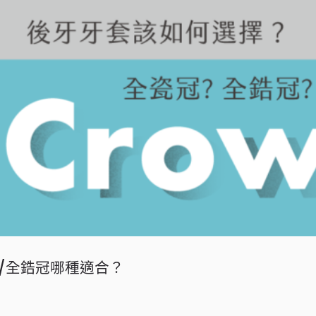
/全鋯冠哪種適合？