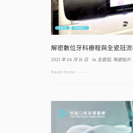
全瓷冠
陶瓷貼片
解密數位牙科療程與全瓷冠流
2021 年 04 月 16 日
in
全瓷冠
,
陶瓷貼片
Read more