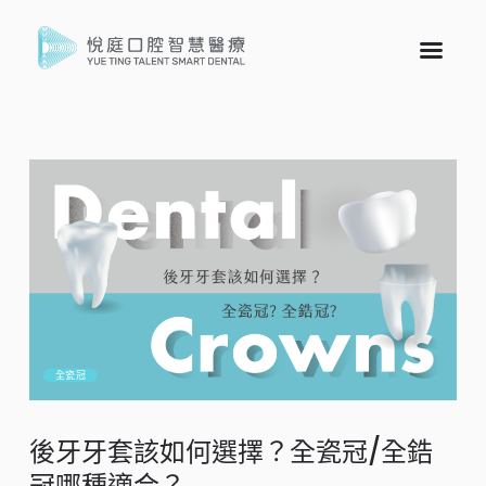
全瓷冠
後牙牙套該如何選擇？全瓷冠/全鋯
冠哪種適合？