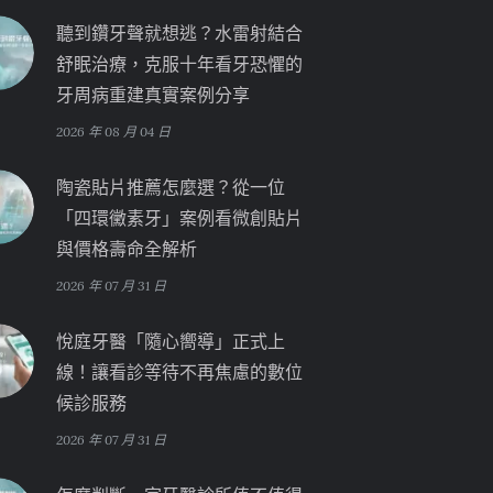
聽到鑽牙聲就想逃？水雷射結合
舒眠治療，克服十年看牙恐懼的
牙周病重建真實案例分享
2026 年 08 月 04 日
陶瓷貼片推薦怎麼選？從一位
「四環黴素牙」案例看微創貼片
與價格壽命全解析
2026 年 07 月 31 日
悅庭牙醫「隨心嚮導」正式上
線！讓看診等待不再焦慮的數位
候診服務
2026 年 07 月 31 日