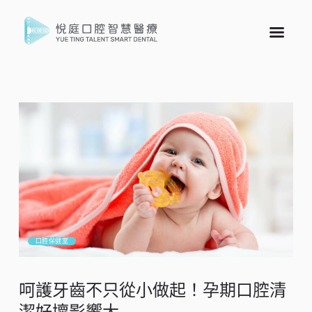
口腔保健室
呵護牙齒不只從小做起！孕期口腔清
潔好壞影響大