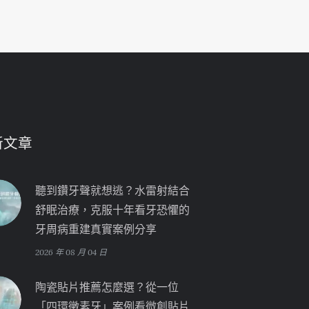
新文章
聽到鑽牙聲就想逃？水雷射結合
舒眠治療，克服十年看牙恐懼的
牙周病重建真實案例分享
2026 年 08 月 04 日
陶瓷貼片推薦怎麼選？從一位
「四環黴素牙」案例看微創貼片