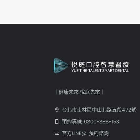
｜健康未來 悅庭先來｜
台北市士林區中山北路五段472號
預約專線: 0800-888-153
官方LINE@: 預約諮詢