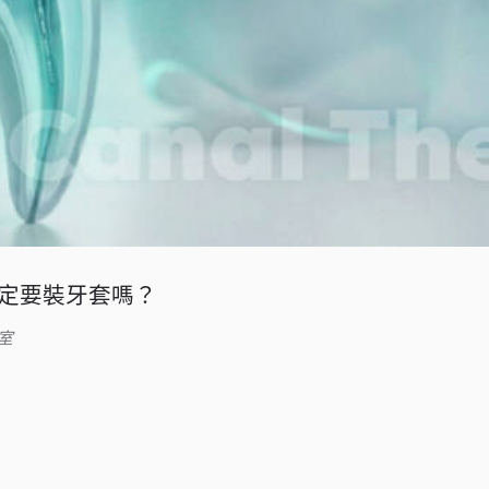
定要裝牙套嗎？
室