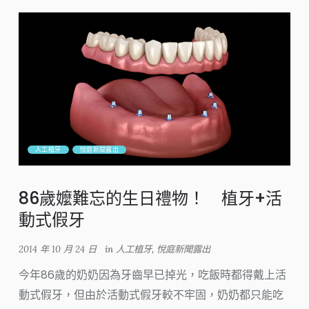
人工植牙
悅庭新聞露出
86歲嬤難忘的生日禮物！ 植牙+活
動式假牙
2014 年 10 月 24 日
in
人工植牙
,
悅庭新聞露出
今年86歲的奶奶因為牙齒早已掉光，吃飯時都得戴上活
動式假牙，但由於活動式假牙較不牢固，奶奶都只能吃