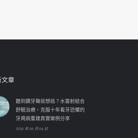
新文章
聽到鑽牙聲就想逃？水雷射結合
舒眠治療，克服十年看牙恐懼的
牙周病重建真實案例分享
2026 年 08 月 04 日