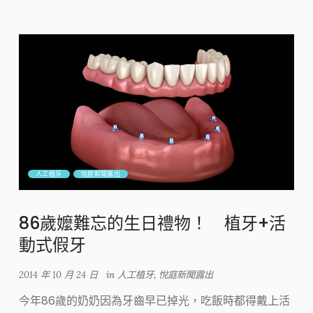
人工植牙
悅庭新聞露出
86歲嬤難忘的生日禮物！ 植牙+活
動式假牙
2014 年 10 月 24 日
in
人工植牙
,
悅庭新聞露出
今年86歲的奶奶因為牙齒早已掉光，吃飯時都得戴上活