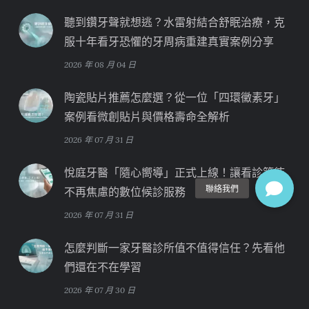
聽到鑽牙聲就想逃？水雷射結合舒眠治療，克
服十年看牙恐懼的牙周病重建真實案例分享
2026 年 08 月 04 日
陶瓷貼片推薦怎麼選？從一位「四環黴素牙」
案例看微創貼片與價格壽命全解析
2026 年 07 月 31 日
悅庭牙醫「隨心嚮導」正式上線！讓看診等待
不再焦慮的數位候診服務
2026 年 07 月 31 日
怎麼判斷一家牙醫診所值不值得信任？先看他
們還在不在學習
2026 年 07 月 30 日