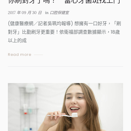
你刷對牙了嗎？ 當心牙菌斑找上門
2017 年 09 月 30 日
in
口腔保健室
(健康醫療網／記者吳珮均報導) 想擁有一口好牙，「刷
對牙」比勤刷牙更重要！依衛福部調查數據顯示，18歲
以上的成
Read more