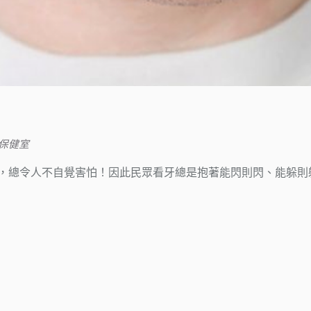
保健室
，總令人不自覺害怕！因此民眾看牙總是抱著能閃則閃、能躲則