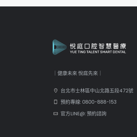
｜健康未來 悅庭先來｜
台北市士林區中山北路五段472號
預約專線: 0800-888-153
官方LINE@: 預約諮詢