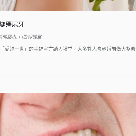
變殭屍牙
新聞露出
,
口腔保健室
諧音「愛妳一世」的幸福宣言踏入禮堂，大多數人會趁婚前做大整