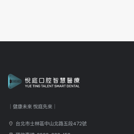
｜健康未來 悅庭先來｜
台北市士林區中山北路五段472號