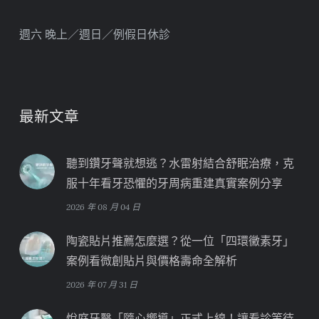
週六 晚上／週日／例假日休診
最新文章
聽到鑽牙聲就想逃？水雷射結合舒眠治療，克
服十年看牙恐懼的牙周病重建真實案例分享
2026 年 08 月 04 日
陶瓷貼片推薦怎麼選？從一位「四環黴素牙」
案例看微創貼片與價格壽命全解析
2026 年 07 月 31 日
悅庭牙醫「隨心嚮導」正式上線！讓看診等待