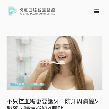
口腔保健室
牙周病治療
不只控血糖更要護牙！防牙周病釀牙
脫落，糖友必知4要點