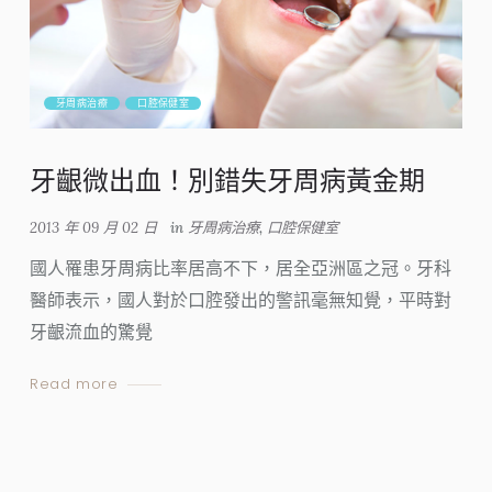
牙周病治療
口腔保健室
牙齦微出血！別錯失牙周病黃金期
2013 年 09 月 02 日
in
牙周病治療
,
口腔保健室
國人罹患牙周病比率居高不下，居全亞洲區之冠。牙科
醫師表示，國人對於口腔發出的警訊毫無知覺，平時對
牙齦流血的驚覺
Read more