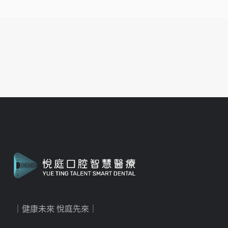
｜健康未來 悅庭先來｜