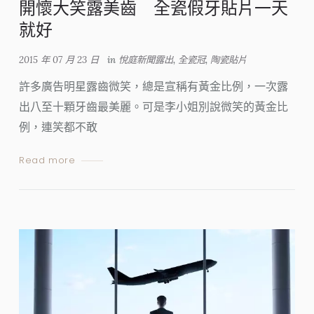
開懷大笑露美齒 全瓷假牙貼片一天
就好
2015 年 07 月 23 日
in
悅庭新聞露出
,
全瓷冠
,
陶瓷貼片
許多廣告明星露齒微笑，總是宣稱有黃金比例，一次露
出八至十顆牙齒最美麗。可是李小姐別說微笑的黃金比
例，連笑都不敢
Read more