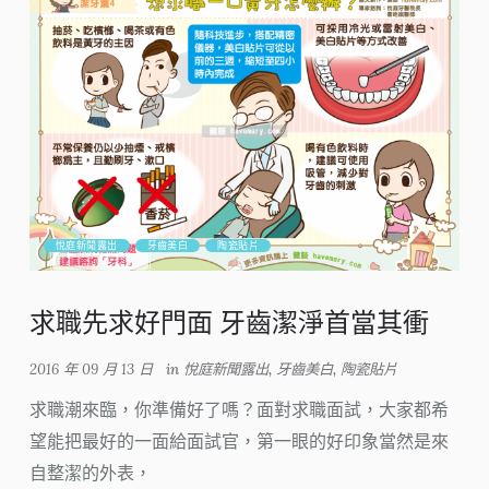
悅庭新聞露出
牙齒美白
陶瓷貼片
求職先求好門面 牙齒潔淨首當其衝
2016 年 09 月 13 日
in
悅庭新聞露出
,
牙齒美白
,
陶瓷貼片
求職潮來臨，你準備好了嗎？面對求職面試，大家都希
望能把最好的一面給面試官，第一眼的好印象當然是來
自整潔的外表，