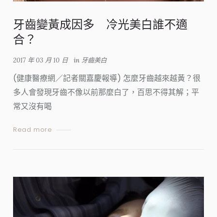
牙齒變黃成因多 冷光美白誰不適
合？
2017 年 03 月 10 日
in
牙齒美白
(健康醫療網／記者關嘉慶報導) 怎麼牙齒越來越黃？很
多人會發現牙齒不像以前那麼白了，百思不得其解；平
常又沒有喝
Read more