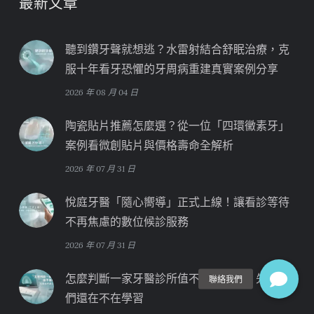
最新文章
聽到鑽牙聲就想逃？水雷射結合舒眠治療，克
服十年看牙恐懼的牙周病重建真實案例分享
2026 年 08 月 04 日
陶瓷貼片推薦怎麼選？從一位「四環黴素牙」
案例看微創貼片與價格壽命全解析
2026 年 07 月 31 日
悅庭牙醫「隨心嚮導」正式上線！讓看診等待
不再焦慮的數位候診服務
2026 年 07 月 31 日
怎麼判斷一家牙醫診所值不值得信任？先看他
們還在不在學習