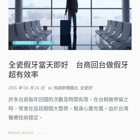
悅庭新聞露出
全瓷冠
全瓷假牙當天即好 台商回台做假牙
超有效率
2015 年 04 月 24 日
in
悅庭新聞露出
,
全瓷冠
許多台商每年回國的次數及時間有限，在台稍做停留之
時，常會在這段期間大整修，幫身心靈充電。由於台灣
醫療技術穩定，
Read more