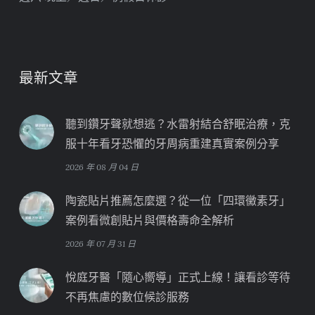
最新文章
聽到鑽牙聲就想逃？水雷射結合舒眠治療，克
服十年看牙恐懼的牙周病重建真實案例分享
2026 年 08 月 04 日
陶瓷貼片推薦怎麼選？從一位「四環黴素牙」
案例看微創貼片與價格壽命全解析
2026 年 07 月 31 日
悅庭牙醫「隨心嚮導」正式上線！讓看診等待
不再焦慮的數位候診服務