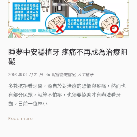
悅庭新聞露出
人工植牙
睡夢中安穩植牙 疼痛不再成為治療阻
礙
2016 年 04 月 21 日
in
悅庭新聞露出
,
人工植牙
多數抗拒看牙醫，源自於對治療的恐懼與疼痛，然而也
有部分民眾，就算不怕疼，也須要協助才有辦法看牙
齒。日前一位林小
Read more