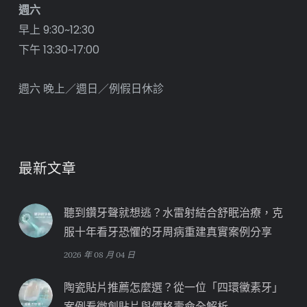
週六
早上 9:30~12:30
下午 13:30~17:00
週六 晚上／週日／例假日休診
最新文章
聽到鑽牙聲就想逃？水雷射結合舒眠治療，克
服十年看牙恐懼的牙周病重建真實案例分享
2026 年 08 月 04 日
陶瓷貼片推薦怎麼選？從一位「四環黴素牙」
案例看微創貼片與價格壽命全解析