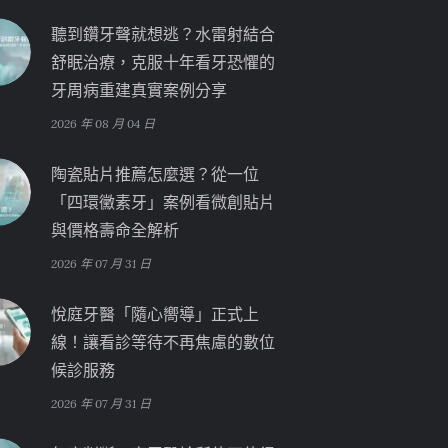
聽到鑽牙聲就想逃？水雷射結合
舒眠治療，克服十年看牙恐懼的
牙周病重建真實案例分享
2026 年 08 月 04 日
陶瓷貼片推薦怎麼選？從一位
「四環黴素牙」案例看微創貼片
與價格壽命全解析
2026 年 07 月 31 日
悅庭牙醫「隨心嚮導」正式上
線！讓看診等待不再焦慮的數位
候診服務
2026 年 07 月 31 日