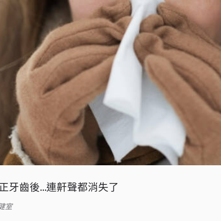
正牙齒後…連鼾聲都消失了
健室