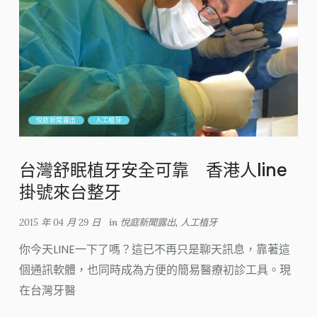
悅庭新聞露出
人工植牙
台灣舒眠植牙安全可靠 香港人line
掛號來台整牙
2015 年 04 月 29 日
in
悅庭新聞露出
,
人工植牙
你今天LINE一下了嗎？這已不再只是聊天訊息，靠著這
個通訊軟體，也同時成為方便的簡易醫療初診工具。現
在台灣牙醫