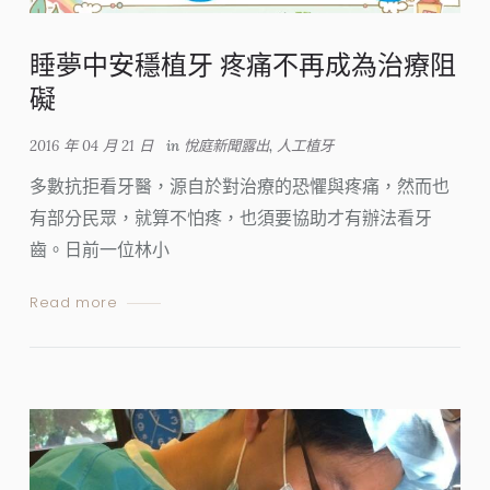
睡夢中安穩植牙 疼痛不再成為治療阻
礙
2016 年 04 月 21 日
in
悅庭新聞露出
,
人工植牙
多數抗拒看牙醫，源自於對治療的恐懼與疼痛，然而也
有部分民眾，就算不怕疼，也須要協助才有辦法看牙
齒。日前一位林小
Read more