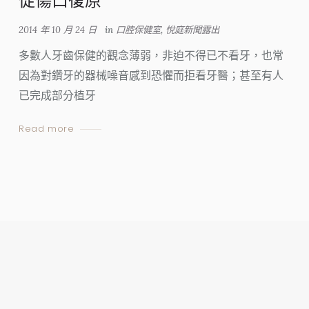
促傷口復原
2014 年 10 月 24 日
in
口腔保健室
,
悅庭新聞露出
多數人牙齒保健的觀念薄弱，非迫不得已不看牙，也常
因為對鑽牙的器械噪音感到恐懼而拒看牙醫；甚至有人
已完成部分植牙
Read more