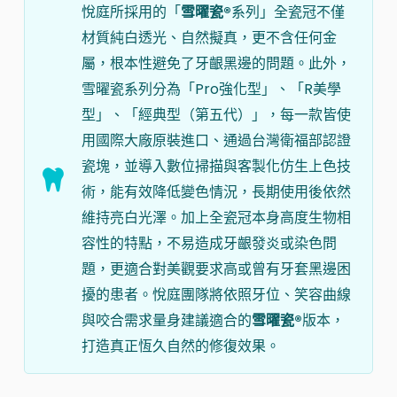
悅庭所採用的「
雪曜瓷®
系列」全瓷冠不僅
材質純白透光、自然擬真，更不含任何金
屬，根本性避免了牙齦黑邊的問題。此外，
雪曜瓷系列分為「Pro強化型」、「R美學
型」、「經典型（第五代）」，每一款皆使
用國際大廠原裝進口、通過台灣衛福部認證
瓷塊，並導入數位掃描與客製化仿生上色技
術，能有效降低變色情況，長期使用後依然
維持亮白光澤。加上全瓷冠本身高度生物相
容性的特點，不易造成牙齦發炎或染色問
題，更適合對美觀要求高或曾有牙套黑邊困
擾的患者。悅庭團隊將依照牙位、笑容曲線
與咬合需求量身建議適合的
雪曜瓷®
版本，
打造真正恆久自然的修復效果。