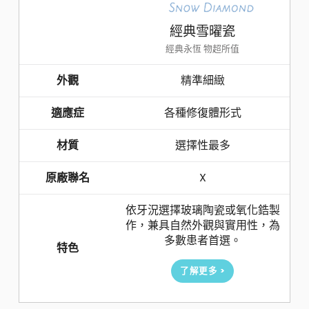
經典雪曜瓷
經典永恆 物超所值
外觀
精準細緻
適應症
各種修復體形式
材質
選擇性最多
原廠聯名
X
依牙況選擇玻璃陶瓷或氧化鋯製
作，兼具自然外觀與實用性，為
多數患者首選。
特色
了解更多 >