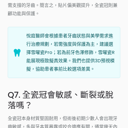
需支撐的牙齒。簡言之，貼片偏美觀提升，全瓷冠則兼
顧功能與保護。
悅庭醫師會根據患者牙齒狀態與美學需求進
行治療規劃，若需強度與保護為主，建議選
擇雪曜瓷Pro；若為前牙色澤修飾，雪曜瓷R
能展現極致擬真效果。我們也提供3D預視模
擬，協助患者事前比較選項差異。
Q7. 全瓷冠會敏感、斷裂或脫
落嗎？
全瓷冠本身材質堅固耐用，但術後初期少數人會出現牙
齒敏感，多與牙本質暴露或咬合適應有關，通常幾天內