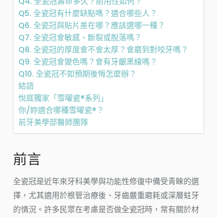
Q4. 全瓷冠壽命多久？耐用性如何？
Q5. 全瓷冠有什麼缺點嗎？適合哪些人？
Q6. 全瓷冠與貼片差在哪？應該選哪一種？
Q7. 全瓷冠會敏感、斷裂或脫落嗎？
Q8. 全瓷冠的厚度會不會太厚？會磨到對咬牙嗎？
Q9. 全瓷冠會變色嗎？會有牙齦黑線嗎？
Q10. 全瓷冠不如預期後悔怎麼辦？
結語
悅庭獨家「雪曜瓷®系列」
你/妳適合哪種雪曜瓷®？
前牙美學部醫師團隊
前言
全瓷冠是近年來牙科美學與功能性修復中備受青睞的選
擇，尤其適用於根管治療後、牙齒嚴重磨耗或深層蛀牙
的情況。許多民眾在考慮是否做全瓷冠時，常有關於材