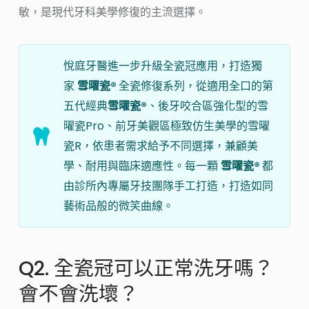
敏，是現代牙科美學修復的主流選擇。
悅庭牙醫進一步升級全瓷冠應用，打造獨
家
雪曜瓷®
全瓷修復系列，從適用全口的第
五代經典
雪曜瓷®
、後牙咬合區強化型的雪
曜瓷Pro、前牙美觀區極致仿生美學的雪曜
瓷R，依患者需求給予不同選擇，兼顧美
學、耐用與臨床適應性。每一顆
雪曜瓷®
都
由診所內專屬牙技團隊手工打造，打造如同
藝術品般的微笑曲線。
Q2. 全瓷冠可以正常洗牙嗎？
會不會洗壞？