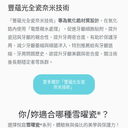
豐蘊光全瓷奈米技術
「豐蘊光全瓷奈米技術」
專為氧化鋯材質設計
，在氧化
鋯內使用「電漿親水處理」，促進牙齦細胞貼附，提升
瓷冠與牙齦的親合性、提升牙周密合度，有助於保護牙
周、減少牙齦萎縮與細菌滲入，特別推薦給有牙齦退
縮、牙周問題歷史、欲提升牙齦美觀與密合度、關注術
後長期穩定者等族群。
更多關於「豐蘊光全瓷
奈米技術」
你/妳適合哪種雪曜瓷®？
選擇悅庭
雪曜瓷®
系列，體驗無與倫比的美學與保護力！