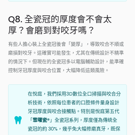
Q8. 全瓷冠的厚度會不會太
厚？會磨到對咬牙嗎？
有些人擔心裝上全瓷冠後會「變厚」，導致咬合不順或
磨損對咬牙。這確實可能發生，尤其在傳統設計不精準
的情況下。但現在的全瓷冠多以電腦輔助設計，能準確
控制牙冠厚度與咬合位置，大幅降低這類風險。
在悅庭，我們採用3D數位全口掃描與咬合分
析技術，依照每位患者的口腔條件量身設計
牙冠厚度與咬合接觸點。特別是悅庭第五代
「
雪曜瓷®
」全瓷冠系列，厚度僅為傳統全
瓷冠的約 30%，幾乎免大幅修磨真牙，既保