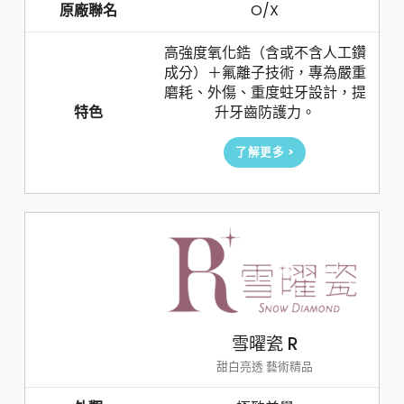
原廠聯名
O/X
高強度氧化鋯（含或不含人工鑽
成分）＋氟離子技術，專為嚴重
磨耗、外傷、重度蛀牙設計，提
特色
升牙齒防護力。
了解更多 >
雪曜瓷 R
甜白亮透 藝術精品