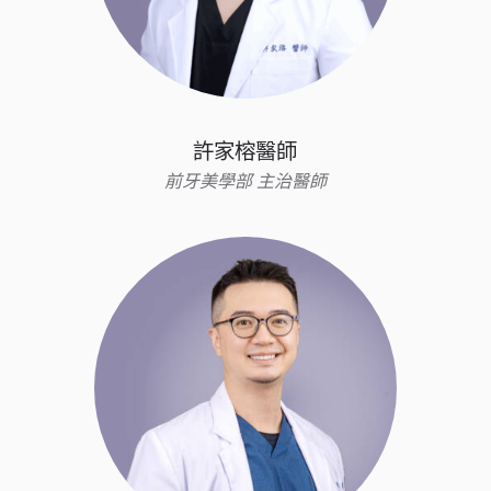
許家榕醫師
前牙美學部 主治醫師