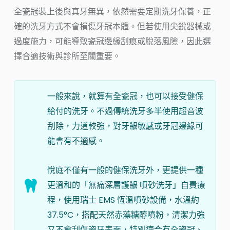
全瓷冠裝上後與真牙無異，依然需要定期洗牙保養，正
確的洗牙方式不會損傷牙冠本體。但若使用尖銳器械或
過度施力，可能導致瓷冠邊緣刮痕或脫落風險，因此選
擇合適技術與診所至關重要。
一般來說，就算有全瓷冠，也可以接受健保
給付的洗牙。不過傳統洗牙多半使用超音波
刮除，力道較強，對牙齦敏感或牙冠邊緣可
能會有不適感。
悅庭不僅有一般的健保洗牙外，更提供一種
更溫和的「無痛深層護齦 噴砂洗牙」自費療
程，使用瑞士 EMS 恆溫噴砂設備，水溫約
37.5°C，搭配天然赤藻糖醇噴粉，清潔力強
又不會刮傷瓷牙表面，特別適合有全瓷冠、