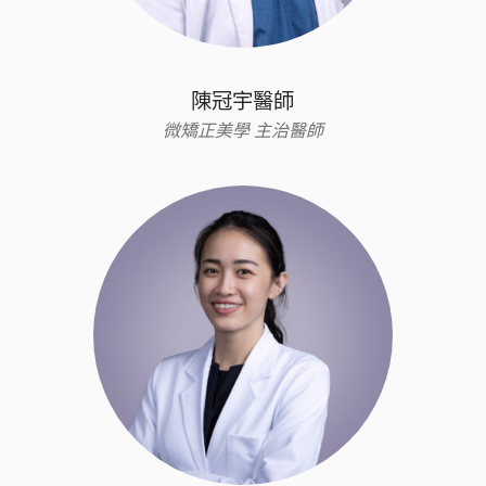
陳冠宇醫師
微矯正美學 主治醫師