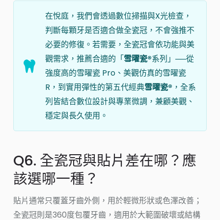
在悅庭，我們會透過數位掃描與X光檢查，
判斷每顆牙是否適合做全瓷冠，不會強推不
必要的修復。若需要，全瓷冠會依功能與美
觀需求，推薦合適的「
雪曜瓷®
系列」──從
強度高的雪曜瓷 Pro、美觀仿真的雪曜瓷
R，到實用彈性的第五代經典
雪曜瓷®
，全系
列皆結合數位設計與專業微調，兼顧美觀、
穩定與長久使用。
Q6. 全瓷冠與貼片差在哪？應
該選哪一種？
貼片通常只覆蓋牙齒外側，用於輕微形狀或色澤改善；
全瓷冠則是360度包覆牙齒，適用於大範圍破壞或結構