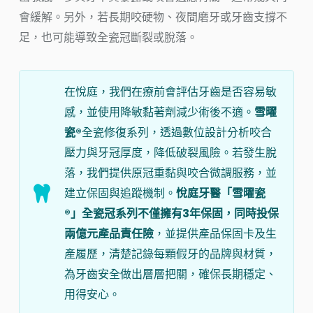
會緩解。另外，若長期咬硬物、夜間磨牙或牙齒支撐不
足，也可能導致全瓷冠斷裂或脫落。
在悅庭，我們在療前會評估牙齒是否容易敏
感，並使用降敏黏著劑減少術後不適。
雪曜
瓷®
全瓷修復系列，透過數位設計分析咬合
壓力與牙冠厚度，降低破裂風險。若發生脫
落，我們提供原冠重黏與咬合微調服務，並
建立保固與追蹤機制。
悅庭牙醫「雪曜瓷
®」全瓷冠系列不僅擁有3年保固，同時投保
兩億元產品責任險
，並提供產品保固卡及生
產履歷，清楚記錄每顆假牙的品牌與材質，
為牙齒安全做出層層把關，確保長期穩定、
用得安心。