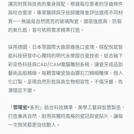
講究材質與技術的量身搭配，根據每位患者的牙齒條件
與咬合需求，專業醫師與牙技師團隊會評估選用不同材
質——無論是自然透亮的玻璃陶瓷，還是強度高、防裂
的氧化鋯，皆可依照需求精準打造。
採用德國、日本等國際大廠原廠進口瓷塊，搭配悅庭智
能科技研發中心獨特的明代永樂甜白瓷技術，結合釉下
彩染色科技與CAD/CAM電腦雕刻系統，讓瓷牙成品如
藝術品般精緻。每顆雪曜瓷皆由鑽石刀精細雕琢、個人
化訂製，呈現自然形態與高生物相容性，不傷牙齦、色
澤穩定不變。
「
雪曜瓷®
系列」結合科技精準、美學工藝與智慧製造，
打造兼具自然、耐用與獨特風格的瓷冠與瓷貼片，讓每
一次微笑都更自信動人。