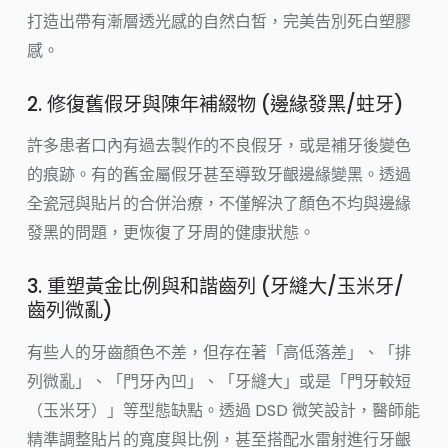
打造出帶有漸層透光感的自然白皙，完美告別死白塑膠
感。
2. 修復舊假牙與陳年補綴物 (邊緣發黑/蛀牙)
許多患者口內有過去製作的不良假牙，或是補牙後變色
的痕跡。有的舊金屬假牙甚至導致牙齦邊緣變黑。透過
全瓷冠與貼片的合併治療，不僅解決了顏色不均與邊緣
發黑的問題，更恢復了牙周的健康狀態。
3. 重塑黃金比例與和諧齒列 (牙縫大/玉米牙/
齒列微亂)
有些人的牙齒顏色不差，但存在著「高低落差」、「排
列微亂」、「門牙內凹」、「牙縫大」或是「門牙較短
（玉米牙）」等型態缺點。透過 DSD 微笑設計，醫師能
精準調整貼片的寬度與比例，甚至搭配水雷射進行牙齦