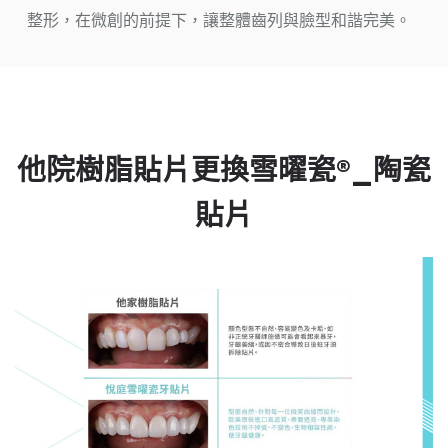
整形，在微創的前提下，讓整體齒列與臉型和諧完美。
他院樹脂貼片更換雪曜瓷®_陶瓷
貼片