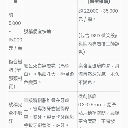
目
(醫療機構)
約 22,000 ~ 35,000
約
元 / 顆
。
5,000
~
號稱便宜快速。
(包含 DSD 微笑設計
15,000
與院內專屬技工師調
元 / 顆
色)
複合樹
顏色死白無層次（馬桶
高強度玻璃陶瓷。
具
脂 (塑
白）。毛細孔大，
極易染
備自然透光感，永久
膠類材
色變黃
。
不變色
。
質)
微創修磨
直接將樹脂堆疊在牙齒
號稱完
0.3~0.5mm
，給予
上，會導致牙齒變得
厚
全不磨
貼片精準空間，邊緣
重、暴牙，容易卡牙菌斑
牙
密合度高，不易發
導致牙齦發炎、蛀牙
。