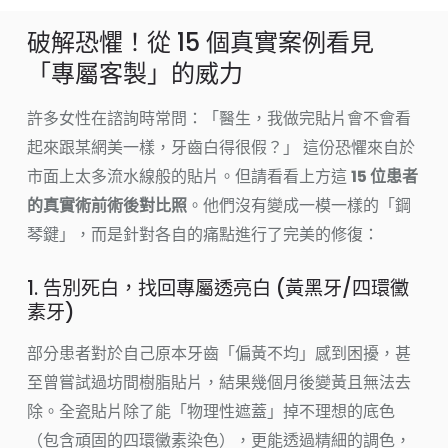
破解恐懼！從 15 個真實案例看見
「專屬客製」的威力
許多女性在諮詢時常問：「醫生，我做完貼片會不會看
起來跟某網美一樣，牙齒白得很假？」 這份恐懼來自於
市面上太多流水線般的貼片。但請看看上方這
15 位患者
的真實術前術後對比照
。他們沒有變成一模一樣的「鋼
琴鍵」，而是針對各自的痛點進行了完美的修復：
1. 告別死白，找回專屬透亮白 (黃黑牙/四環黴
素牙)
部分患者對於自己原本牙齒「偏黃不均」感到困擾，甚
至曾嘗試過坊間樹脂貼片，結果幾個月後變黃且無法去
除。全瓷貼片除了能「物理性遮蓋」掉不理想的底色
（包含頑固的四環黴素染色），更能透過精細的調色，