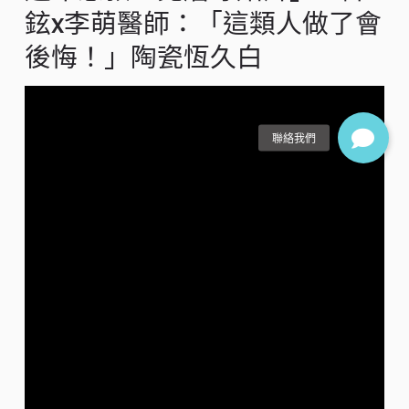
鉉x李萌醫師：「這類人做了會
後悔！」陶瓷恆久白