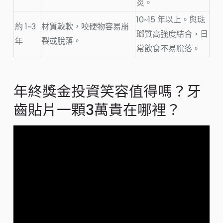
炎。
10~15 年以上
。與琺
約 1~3
材質較軟，咬硬物容易崩
瑯質高強度結合，日
年
裂或脫落。
常飲食不易脫落。
年終獎金投資笑容值得嗎？牙
齒貼片一顆3萬貴在哪裡？