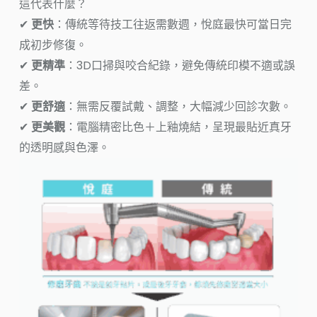
這代表什麼？
✔
更快
：傳統等待技工往返需數週，悅庭最快可當日完
成初步修復。
✔
更精準
：3D口掃與咬合紀錄，避免傳統印模不適或誤
差。
✔
更舒適
：無需反覆試戴、調整，大幅減少回診次數。
✔
更美觀
：電腦精密比色＋上釉燒結，呈現最貼近真牙
的透明感與色澤。