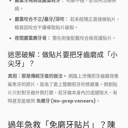
嚴重牙周病或嚴重蛀牙：
地基不穩，必須先治療疾
病。
嚴重咬合不正/暴牙/深咬：
若未經矯正直接做貼片，
極易因咬合干擾導致貼片破裂。
夜間嚴重磨牙者：
需在術後配戴咬合板保護貼片。
迷思破解：做貼片要把牙齒磨成「小
尖牙」？
真相：那是傳統牙套的做法。
網路上流傳把牙齒磨得像
鯊魚牙的照片，是為了套上整顆假牙的修磨量。微創貼
片只針對牙齒外側打磨，若牙齒本身內凹或縫隙大，有
時甚至能做到
免磨牙 (No-prep veneers)
。
過年急救「免磨牙貼片」？陳