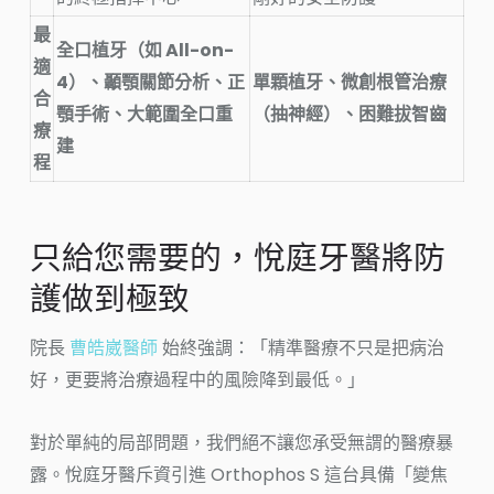
最
全口植牙（如 All-on-
適
4）、顳顎關節分析、正
單顆植牙、微創根管治療
合
顎手術、大範圍全口重
（抽神經）、困難拔智齒
療
建
程
只給您需要的，悅庭牙醫將防
護做到極致
院長
曹皓崴醫師
始終強調：「精準醫療不只是把病治
好，更要將治療過程中的風險降到最低。」
對於單純的局部問題，我們絕不讓您承受無謂的醫療暴
露。悅庭牙醫斥資引進 Orthophos S 這台具備「變焦