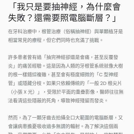
「我只是要抽神經，為什麼會
失敗？還需要照電腦斷層？」
在牙科治療中，根管治療（俗稱抽神經）與單顆植牙是
相當常見的療程，但它們同時也充滿了挑戰。
許多患者曾有過「抽完神經卻還是會痛，甚至反覆發
炎」的痛苦經驗。這是因為人類的牙根管系統就像大樹
的根一樣錯綜複雜，甚至會有極度細微的「C 型神經
管」或隱藏分枝。如果只依賴傳統的「一般 2D 根尖片
（小張 X 光）」，受限於平面的重疊影像，醫師往往無
法看清這些隱蔽的死角，導致神經殘留而發炎。
然而，為了一顆牙齒去拍攝全口大範圍的電腦斷層，又
會讓病患擔憂吸收過多無謂的輻射。為了解決這個兩