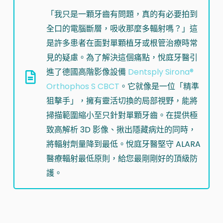
「我只是一顆牙齒有問題，真的有必要拍到
全口的電腦斷層，吸收那麼多輻射嗎？」這
是許多患者在面對單顆植牙或根管治療時常
見的疑慮。為了解決這個痛點，悅庭牙醫引
進了德國高階影像設備
Dentsply Sirona®
Orthophos S CBCT
。它就像是一位「精準
狙擊手」，擁有靈活切換的局部視野，能將
掃描範圍縮小至只針對單顆牙齒。在提供極
致高解析 3D 影像、揪出隱藏病灶的同時，
將輻射劑量降到最低。悅庭牙醫堅守 ALARA
醫療輻射最低原則，給您最剛剛好的頂級防
護。