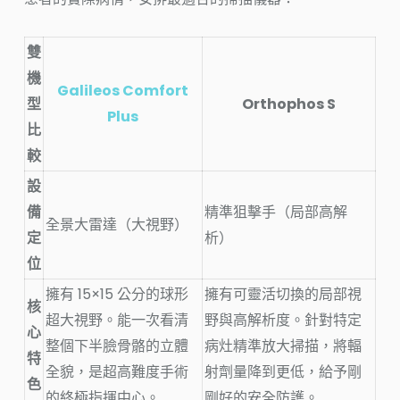
雙
機
Galileos Comfort
型
Orthophos S
Plus
比
較
設
備
精準狙擊手（局部高解
全景大雷達（大視野）
定
析）
位
擁有 15×15 公分的球形
擁有可靈活切換的局部視
核
超大視野。能一次看清
野與高解析度。針對特定
心
整個下半臉骨骼的立體
病灶精準放大掃描，將輻
特
全貌，是超高難度手術
射劑量降到更低，給予剛
色
的終極指揮中心。
剛好的安全防護。