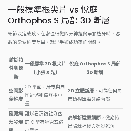
一般標準根尖片 vs 悅庭
Orthophos S 局部 3D 斷層
細節決定成敗。在處理細微的牙神經與單顆植牙時，客
觀的影像維度差異，就是手術成功率的關鍵。
診斷特
一般標準 2D 根尖片
悅庭 Orthophos S 局部
性與優
(小張 X 光)
3D 斷層
勢
2D 平面，牙根與周
空間影
3D 立體斷層
，可從任何角
圍骨骼組織互相重
像維度
度透視單顆牙齒內部
疊
隱藏病
難以看清複雜分岔
高解析還原細節
，徹底揪
灶發現
的 C 型神經管或微
出隱藏神經與發炎死角
率
小裂痕