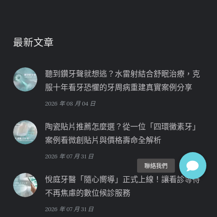
最新文章
聽到鑽牙聲就想逃？水雷射結合舒眠治療，克
服十年看牙恐懼的牙周病重建真實案例分享
2026 年 08 月 04 日
陶瓷貼片推薦怎麼選？從一位「四環黴素牙」
案例看微創貼片與價格壽命全解析
2026 年 07 月 31 日
悅庭牙醫「隨心嚮導」正式上線！讓看診等待
不再焦慮的數位候診服務
2026 年 07 月 31 日