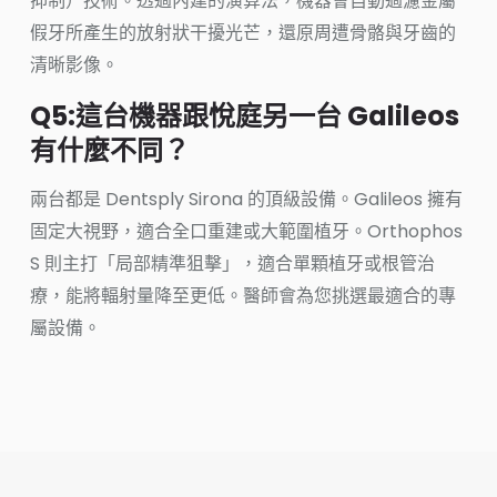
抑制）技術。透過內建的演算法，機器會自動過濾金屬
假牙所產生的放射狀干擾光芒，還原周遭骨骼與牙齒的
清晰影像。
Q5:這台機器跟悅庭另一台 Galileos
有什麼不同？
兩台都是 Dentsply Sirona 的頂級設備。Galileos 擁有
固定大視野，適合全口重建或大範圍植牙。Orthophos
S 則主打「局部精準狙擊」，適合單顆植牙或根管治
療，能將輻射量降至更低。醫師會為您挑選最適合的專
屬設備。