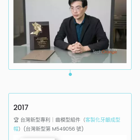
2017
🏆️ 台灣新型專利｜齒模型組件（
客製化牙齦成型
帽
）(台灣新型第
M549056
號)