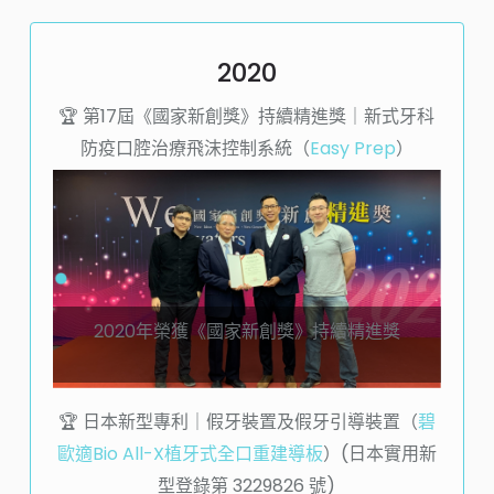
2020
🏆️ 第17屆《國家新創獎》持續精進獎｜新式牙科
防疫口腔治療飛沫控制系統（
Easy Prep
）
2020年榮獲《國家新創獎》持續精進獎
🏆️ 日本新型專利｜假牙裝置及假牙引導裝置（
碧
歐適Bio All-X植牙式全口重建導板
）(
日本實用新
型登錄第 3229826 號
)