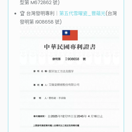
型第 M672862 號
)
🏆️ 台灣發明專利｜
第五代雪曜瓷_豐蘊光
(
台灣
發明第 I908658 號
)