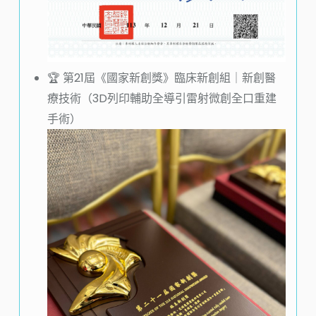
🏆️ 第21屆《國家新創獎》臨床新創組｜新創醫
療技術（3D列印輔助全導引雷射微創全口重建
手術）