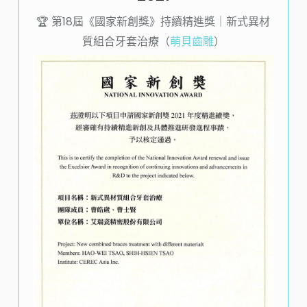
🏆️ 第18屆《國家新創獎》持續精進獎｜新式異材
質組合牙套治療（
萌貝齒雕
）