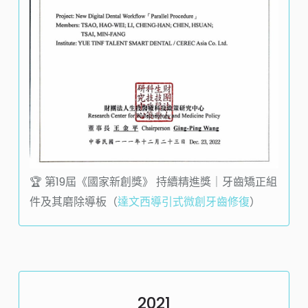
🏆️ 第19屆《國家新創獎》 持續精進獎｜牙齒矯正組
件及其磨除導板（
達文西導引式微創牙齒修復
）
2021