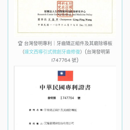
🏆️ 台灣發明專利｜牙齒矯正組件及其磨除導板
（
達文西導引式微創牙齒修復
）(台灣發明第
I747764
號)