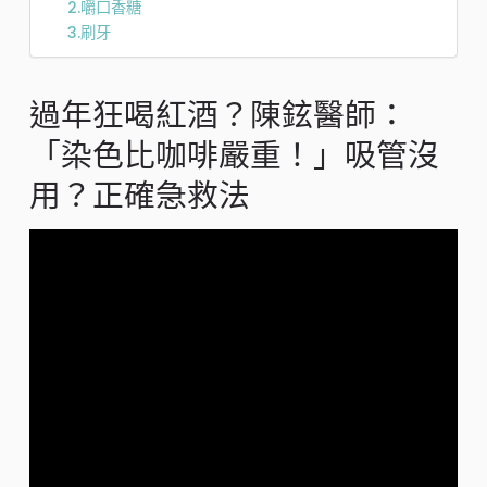
2.嚼口香糖
3.刷牙
過年狂喝紅酒？陳鉉醫師：
「染色比咖啡嚴重！」吸管沒
用？正確急救法