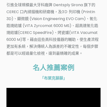
引進全球規模最大牙科廠牌 Dentsply Sirona 旗下的
CEREC 口內掃描機和研磨機，及3Ｄ 列印機 (PrintIn
3D)、顯微鏡 (Vision Engineering EVO Cam)、氧化
鋯燒結爐 (VITA Zyrcomat 6000 MS)、超高速氧化鋯
燒結爐(CEREC SpeedFire)、烤瓷爐(VITA Vacumat
6000 M)等，藉由這些高科技儀器的輔助，使生產流程
更加有系統，解決傳統人為誤差的不確定性，每個步驟
都是可以經過量化檢視，達到最精確的成果。
名人推薦案例
「布萊克薛薛」