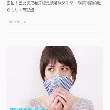
害怕！因此民眾看牙總是抱著能閃則閃、能躲則躲的鴕
鳥心態，而延誤
Read more
牙周病治療
口腔保健室