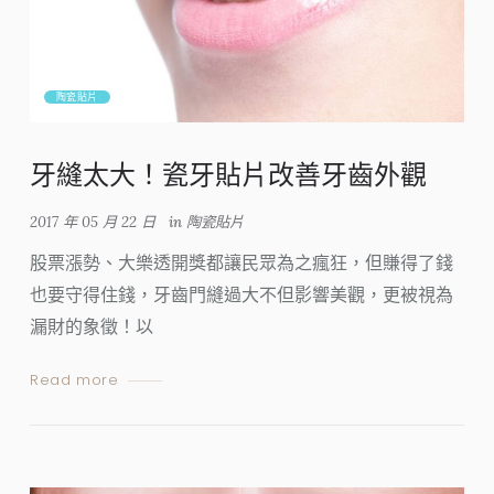
陶瓷貼片
牙縫太大！瓷牙貼片改善牙齒外觀
2017 年 05 月 22 日
in
陶瓷貼片
股票漲勢、大樂透開獎都讓民眾為之瘋狂，但賺得了錢
也要守得住錢，牙齒門縫過大不但影響美觀，更被視為
漏財的象徵！以
Read more