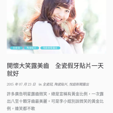
全瓷冠
陶瓷貼片
悅庭新聞露出
開懷大笑露美齒 全瓷假牙貼片一天
就好
2015 年 07 月 23 日
in
全瓷冠
,
陶瓷貼片
,
悅庭新聞露出
許多廣告明星露齒微笑，總是宣稱有黃金比例，一次露
出八至十顆牙齒最美麗。可是李小姐別說微笑的黃金比
例，連笑都不敢