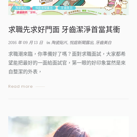
陶瓷貼片
悅庭新聞露出
牙齒美白
求職先求好門面 牙齒潔淨首當其衝
2016 年 09 月 13 日
in
陶瓷貼片
,
悅庭新聞露出
,
牙齒美白
求職潮來臨，你準備好了嗎？面對求職面試，大家都希
望能把最好的一面給面試官，第一眼的好印象當然是來
自整潔的外表，
Read more