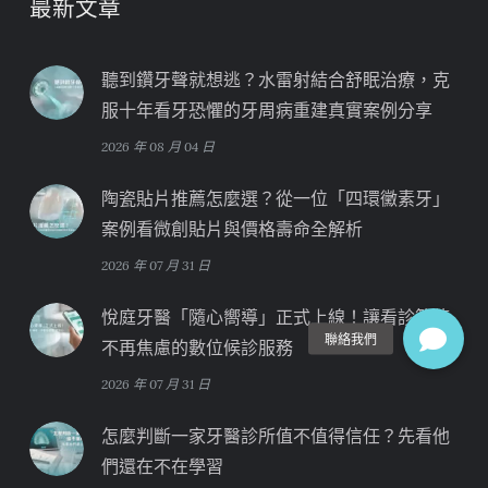
最新文章
聽到鑽牙聲就想逃？水雷射結合舒眠治療，克
服十年看牙恐懼的牙周病重建真實案例分享
2026 年 08 月 04 日
陶瓷貼片推薦怎麼選？從一位「四環黴素牙」
案例看微創貼片與價格壽命全解析
2026 年 07 月 31 日
悅庭牙醫「隨心嚮導」正式上線！讓看診等待
不再焦慮的數位候診服務
2026 年 07 月 31 日
怎麼判斷一家牙醫診所值不值得信任？先看他
們還在不在學習