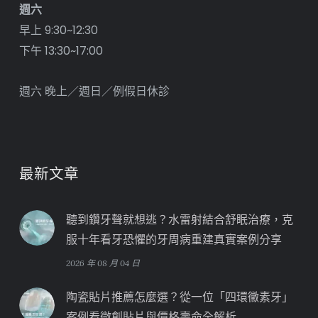
週六
早上 9:30~12:30
下午 13:30~17:00
週六 晚上／週日／例假日休診
最新文章
聽到鑽牙聲就想逃？水雷射結合舒眠治療，克
服十年看牙恐懼的牙周病重建真實案例分享
2026 年 08 月 04 日
陶瓷貼片推薦怎麼選？從一位「四環黴素牙」
案例看微創貼片與價格壽命全解析