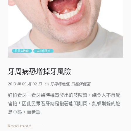
牙周病治療
口腔保健室
牙周病恐增掉牙風險
2013 年 09 月 02 日
in
牙周病治療
,
口腔保健室
好怕看牙！看牙齒時機器發出的吱吱聲，總令人不自覺
害怕！因此民眾看牙總是抱著能閃則閃、能躲則躲的鴕
鳥心態，而延誤
Read more