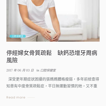
口腔保健室
停經婦女骨質疏鬆 缺鈣恐增牙周病
風險
2017 年 06 月 03 日
in
口腔保健室
深受更年期症狀困擾的張媽媽體格瘦弱，多年前檢查得
知患有中度骨質疏鬆症，平日無運動習慣的她，又不重
Read more