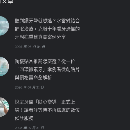
新文章
聽到鑽牙聲就想逃？水雷射結合
舒眠治療，克服十年看牙恐懼的
牙周病重建真實案例分享
2026 年 08 月 04 日
陶瓷貼片推薦怎麼選？從一位
「四環黴素牙」案例看微創貼片
與價格壽命全解析
2026 年 07 月 31 日
悅庭牙醫「隨心嚮導」正式上
線！讓看診等待不再焦慮的數位
候診服務
2026 年 07 月 31 日