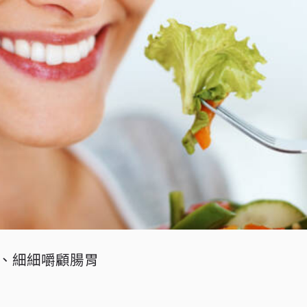
、細細嚼顧腸胃