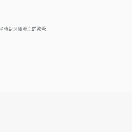
平時對牙齦流血的驚覺