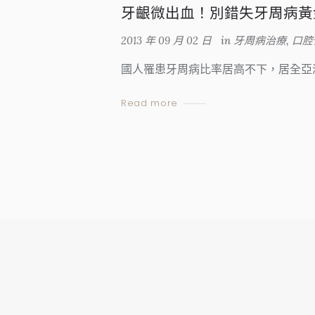
牙齦微出血！別錯失牙周病黃
2013 年 09 月 02 日
in
牙周病治療
,
口腔
國人罹患牙周病比率居高不下，居全亞
Read more