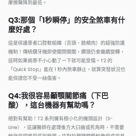
摩擦聲降到最低。
Q3:那個「1秒瞬停」的安全煞車有什
麼好處？
這是保護患者口腔軟組織（舌頭、臉頰肉）的超強防護
機制！傳統鑽牙機即使關閉開關，鑽頭仍會繼續旋轉，
這時如果病患不小心動了一下就可能受傷。T2 的
「Quick Stop」能在 1 秒內煞車靜止，就算突發狀況也
能保證您不受一絲傷害。
Q4:我很容易顳顎關節痛（下巴
酸），這台機器有幫助嗎？
絕對有幫助！T2 系列擁有極小化的機頭設計（S-
Line），這讓醫師在處理後方大臼齒或死角時，不需要