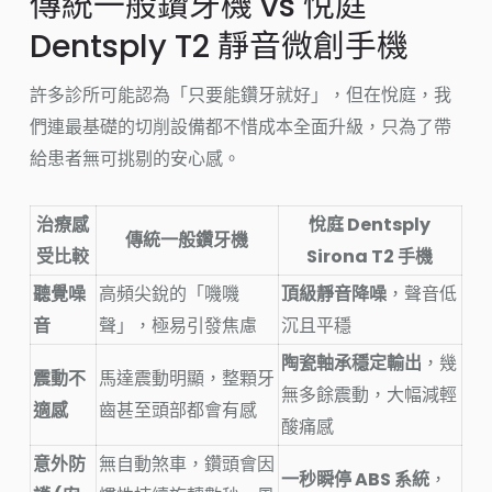
傳統一般鑽牙機 vs 悅庭
Dentsply T2 靜音微創手機
許多診所可能認為「只要能鑽牙就好」，但在悅庭，我
們連最基礎的切削設備都不惜成本全面升級，只為了帶
給患者無可挑剔的安心感。
治療感
悅庭 Dentsply
傳統一般鑽牙機
受比較
Sirona T2 手機
聽覺噪
高頻尖銳的「嘰嘰
頂級靜音降噪
，聲音低
音
聲」，極易引發焦慮
沉且平穩
陶瓷軸承穩定輸出
，幾
震動不
馬達震動明顯，整顆牙
無多餘震動，大幅減輕
適感
齒甚至頭部都會有感
酸痛感
意外防
無自動煞車，鑽頭會因
一秒瞬停 ABS 系統
，