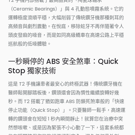
T2 手機內部搭載了最高品質的「陶瓷球軸承
（Ceramic Bearings）」與 4 孔動態噴霧系統。它的
運轉極度滑順平穩，大幅削弱了傳統鑽牙機那種刺耳的
高頻音與劇烈震動。在悅庭，移除蛀牙不再伴隨著令人
頭皮發麻的噪音，而是如同高級轎車在高速公路上平穩
巡航般的低噪體驗。
一秒瞬停的 ABS 安全煞車：Quick
Stop 獨家技術
這是 T2 手機讓患者最安心的終極武器！傳統鑽牙機在
醫師鬆開腳踏板後，鑽頭還會因為慣性繼續旋轉好幾
秒。而 T2 搭載了猶如跑車 ABS 防鎖死煞車般的「快速
停止功能（Quick Stop）」。只要醫師一鬆手，高速運
轉的鑽頭會在短短 1 秒內瞬間靜止！就算您在治療中突
然想咳嗽、或是因為緊張不小心動了一下，這套系統都