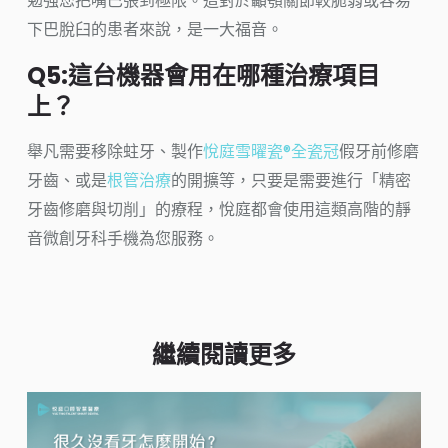
勉強您把嘴巴張到極限。這對於顳顎關節較脆弱或容易
下巴脫臼的患者來說，是一大福音。
Q5:這台機器會用在哪種治療項目
上？
舉凡需要移除蛀牙、製作
悅庭雪曜瓷®全瓷冠
假牙前修磨
牙齒、或是
根管治療
的開擴等，只要是需要進行「精密
牙齒修磨與切削」的療程，悅庭都會使用這類高階的靜
音微創牙科手機為您服務。
繼續閱讀更多