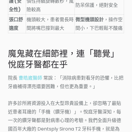
護 (安
慣性持續旋轉數秒，風
防呆保護，絕對安全
全性)
險較高
張口舒
機頭較大，患者需長時
微型機頭設計
，操作空
適度
間將嘴巴撐到最大
間小，下巴輕鬆不酸痛
魔鬼藏在細節裡，連「聽覺」
悅庭牙醫都在乎
院長
曹皓崴醫師
常說：「消除病患對看牙的恐懼，比把
牙齒補得漂亮還要困難，但也更為重要。」
許多診所將資源投入在大型昂貴設備上，卻忽略了最貼
近患者耳邊的「手機（鑽牙機）」。悅庭牙醫深知，每
一次的鑽牙聲都是對病患心理的考驗。我們全面升級德
國百年大廠的 Dentsply Sirona T2 牙科手機，就是為