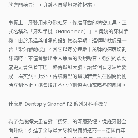
就會開始冒汗，身體不自覺地緊繃起來。
事實上，牙醫用來移除蛀牙、修磨牙齒的精密工具，正
式名稱為「牙科手機（Handpiece）」。傳統的牙科手
機，由於馬達與軸承的設計較為早期，運轉時就像是一
台「柴油發動機」。當它以每分鐘數十萬轉的速度切割
牙齒時，不僅會發出令人焦慮的尖銳噪音，強烈的震動
感更是會沿著下巴一路傳遞到大腦，讓整個看牙過程變
成一場煎熬。此外，傳統機型的鑽頭若無法在關閉開關
時立刻停止，還會增加不小心劃傷舌頭或嘴唇的風險。
什麼是 Dentsply Sirona® T2 系列牙科手機？
為了徹底解決患者對「鑽牙」的深層恐懼，悅庭牙醫全
面升級，引進了全球最大牙科設備製造商——德國百年