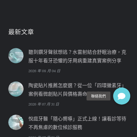
最新文章
聽到鑽牙聲就想逃？水雷射結合舒眠治療，克
服十年看牙恐懼的牙周病重建真實案例分享
2026 年 08 月 04 日
陶瓷貼片推薦怎麼選？從一位「四環黴素牙」
案例看微創貼片與價格壽命全解析
2026 年 07 月 31 日
悅庭牙醫「隨心嚮導」正式上線！讓看診等待
不再焦慮的數位候診服務