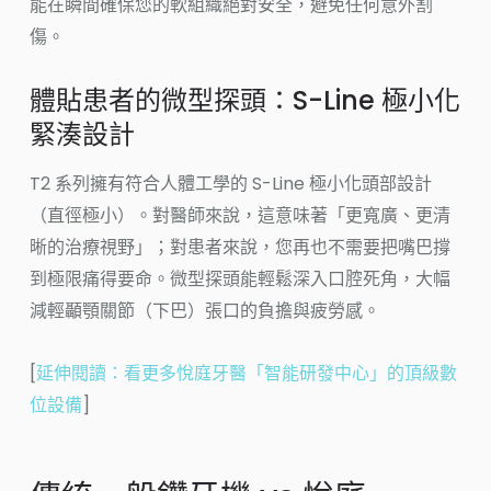
能在瞬間確保您的軟組織絕對安全，避免任何意外割
傷。
體貼患者的微型探頭：S-Line 極小化
緊湊設計
T2 系列擁有符合人體工學的 S-Line 極小化頭部設計
（直徑極小）。對醫師來說，這意味著「更寬廣、更清
晰的治療視野」；對患者來說，您再也不需要把嘴巴撐
到極限痛得要命。微型探頭能輕鬆深入口腔死角，大幅
減輕顳顎關節（下巴）張口的負擔與疲勞感。
[
延伸閱讀：看更多悅庭牙醫「智能研發中心」的頂級數
位設備
]