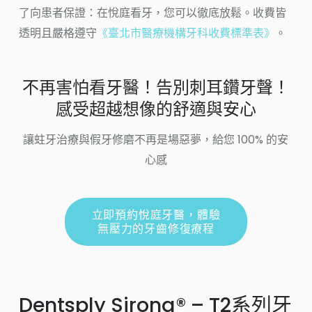
了向患者保證：在悅庭看牙，您可以徹底放鬆。收費皆
透明且嚴格遵守
《臺北市醫療機構牙科收費標準表》
。
不再害怕看牙醫！告別刺耳鑽牙聲！
感受超越想像的舒適與安心
讓蛀牙治療與假牙修磨不再是場惡夢，給您 100% 的安
心感
立即預約悅庭牙醫，體驗
無壓力的牙齒修復療程
Dentsply Sirona® – T2系列牙