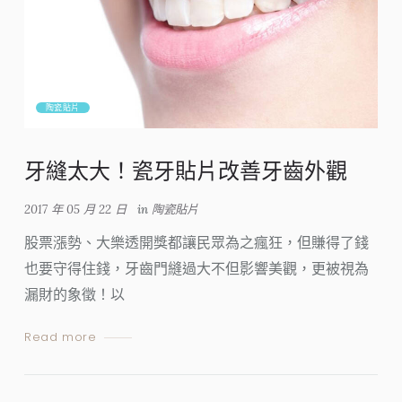
陶瓷貼片
牙縫太大！瓷牙貼片改善牙齒外觀
2017 年 05 月 22 日
in
陶瓷貼片
股票漲勢、大樂透開獎都讓民眾為之瘋狂，但賺得了錢
也要守得住錢，牙齒門縫過大不但影響美觀，更被視為
漏財的象徵！以
Read more