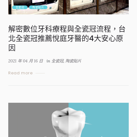
全瓷冠
陶瓷貼片
解密數位牙科療程與全瓷冠流程，台
北全瓷冠推薦悅庭牙醫的4大安心原
因
2021 年 04 月 16 日
in
全瓷冠
,
陶瓷貼片
Read more