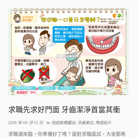
悅庭新聞露出
牙齒美白
陶瓷貼片
求職先求好門面 牙齒潔淨首當其衝
2016 年 09 月 13 日
in
悅庭新聞露出
,
牙齒美白
,
陶瓷貼片
求職潮來臨，你準備好了嗎？面對求職面試，大家都希