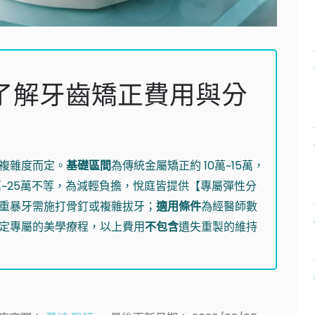
速了解牙齒矯正費用與分
複雜度而定。
基礎區間
為傳統金屬矯正約 10萬~15萬，
萬~25萬不等，為減輕負擔，悅庭皆提供【專屬彈性分
重暴牙需施打骨釘或複雜拔牙；
適用條件
為經醫師數
定專屬的美學療程，以上費用
不包含
遺失重製的維持