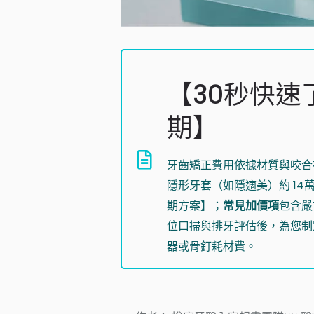
【30秒快
期】
牙齒矯正費用依據材質與咬合
隱形牙套（如隱適美）約 14
期方案】；
常見加價項
包含嚴
位口掃與排牙評估後，為您制
器或骨釘耗材費。