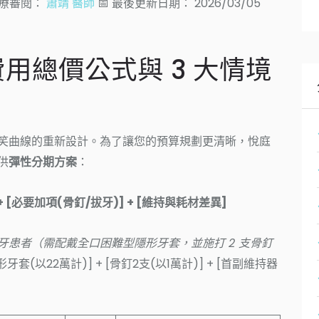
 醫療審閱：
蕭靖 醫師
📅 最後更新日期： 2026/03/05
費用總價公式與 3 大情境
笑曲線的重新設計。為了讓您的預算規劃更清晰，悅庭
供
彈性分期方案
：
+ [必要加項(骨釘/拔牙)] + [維持與耗材差異]
牙患者（需配戴全口困難型隱形牙套，並施打 2 支骨釘
牙套(以22萬計)] + [骨釘2支(以1萬計)] + [首副維持器