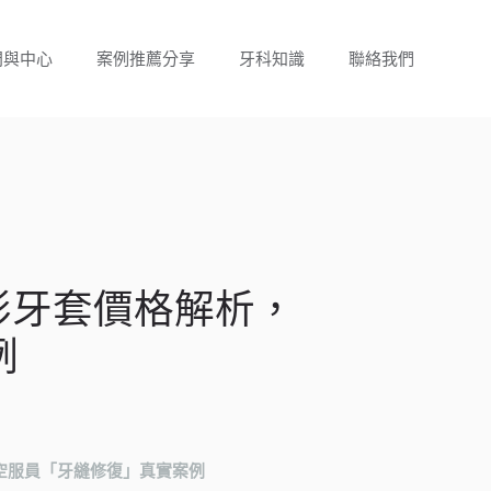
門與中心
案例推薦分享
牙科知識
聯絡我們
形牙套價格解析，
例
，空服員「牙縫修復」真實案例