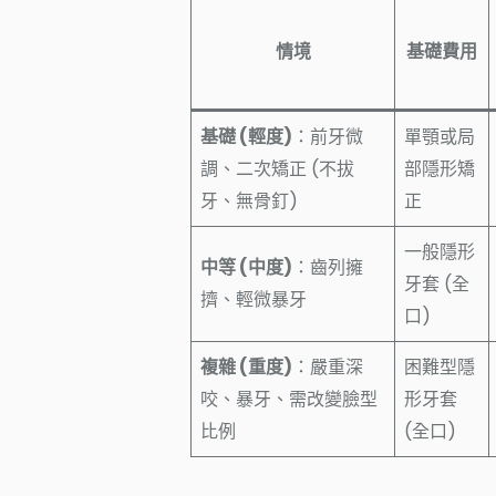
情境
基礎費用
基礎 (輕度)
：前牙微
單顎或局
調、二次矯正 (不拔
部隱形矯
牙、無骨釘)
正
一般隱形
中等 (中度)
：齒列擁
牙套 (全
擠、輕微暴牙
口)
複雜 (重度)
：嚴重深
困難型隱
咬、暴牙、需改變臉型
形牙套
比例
(全口)