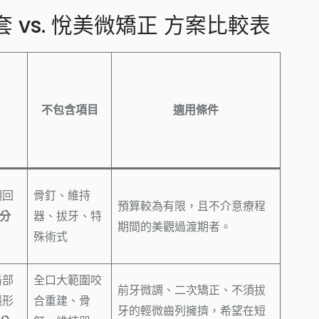
套 vs. 悅美微矯正 方案比較表
不包含項目
適用條件
期回
骨釘、維持
預算較為有限，且不介意療程
性分
器、拔牙、特
期間的美觀過渡期者。
殊術式
局部
全口大範圍咬
前牙微調、二次矯正、不須拔
隱形
合重建、骨
牙的輕微齒列擁擠，希望在短