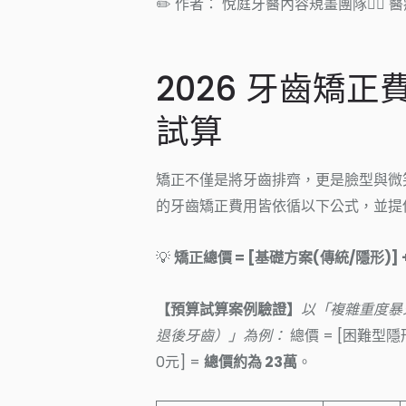
✏️ 作者： 悅庭牙醫內容規畫團隊👨‍⚕️
2026 牙齒矯正
試算
矯正不僅是將牙齒排齊，更是臉型與微
的牙齒矯正費用皆依循以下公式，並提
💡
矯正總價 = [基礎方案(傳統/隱形)] 
【預算試算案例驗證】
以「複雜重度暴
退後牙齒）」為例：
總價 = [困難型隱形
0元] =
總價約為 23萬
。