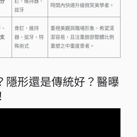
性分
釘、維持器、
時間內快速升級微笑美學者。
拔牙
牙、
骨釘、維持
重視美觀與職場形象、希望清
(支
器、拔牙、特
潔容易，且注重臉部整體比例
殊術式
重塑之中重度患者。
？隱形還是傳統好？醫曝
！