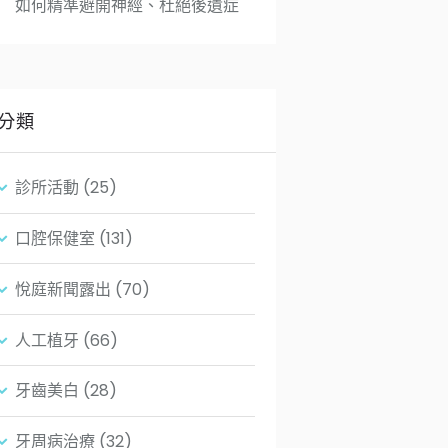
如何精準避開神經、杜絕後遺症
分類
診所活動
(25)
口腔保健室
(131)
悅庭新聞露出
(70)
人工植牙
(66)
牙齒美白
(28)
牙周病治療
(32)