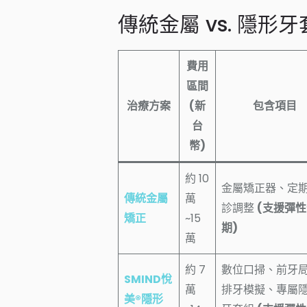
傳統金屬 vs. 隱形牙
費用
區間
治療方案
(新
包含項目
台
幣)
約 10
金屬矯正器、定
傳統金屬
萬
診調整
(支援彈
矯正
~15
期)
萬
約 7
數位口掃、前牙
SMIND悅
萬
排牙模擬、專屬
美®隱形