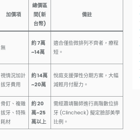
總價區
加價項
間(新
備註
台幣)
約 7萬
適合僅些微排列不齊者，療程
無
~14萬
短。
視情況加計
約 14萬
悅庭支援彈性分期方案，大幅
拔牙費用
~20萬
減輕月付壓力。
骨釘、複雜
約 20
需經蕭靖醫師進行高階數位排
拔牙、特殊
萬~25
牙 (Clincheck) 擬定臉部美學
耗材
萬以上
比例。