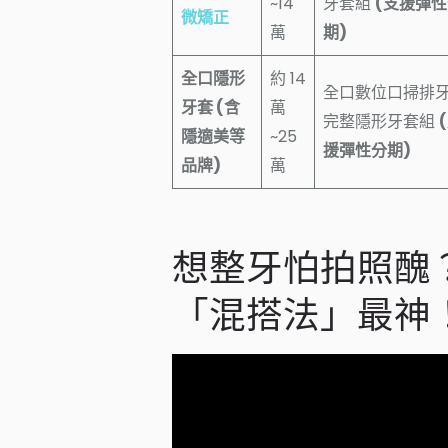
~14
牙套組
(支援彈
微矯正
萬
期)
全口隱形
約 14
全口數位口掃排
牙套 (含
萬
完整隱形牙套組
隱適美等
~25
援彈性分期)
品牌)
萬
想整牙怕拍照醜
「混搭法」最神