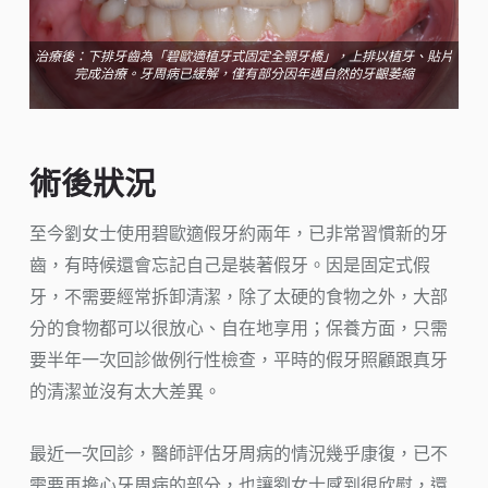
治療後：下排牙齒為「碧歐適植牙式固定全顎牙橋」，上排以植牙、貼片
完成治療。牙周病已緩解，僅有部分因年邁自然的牙齦萎縮
術後狀況
至今劉女士使用碧歐適假牙約兩年，已非常習慣新的牙
齒，有時候還會忘記自己是裝著假牙。因是固定式假
牙，不需要經常拆卸清潔，除了太硬的食物之外，大部
分的食物都可以很放心、自在地享用；保養方面，只需
要半年一次回診做例行性檢查，平時的假牙照顧跟真牙
的清潔並沒有太大差異。
最近一次回診，醫師評估牙周病的情況幾乎康復，已不
需要再擔心牙周病的部分，也讓劉女士感到很欣慰，還