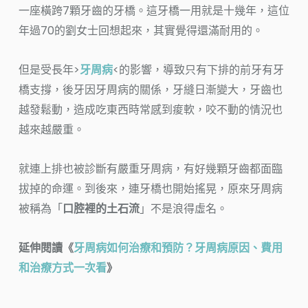
一座橫跨7顆牙齒的牙橋。這牙橋一用就是十幾年，這位
年過70的劉女士回想起來，其實覺得還滿耐用的。
但是受長年>
牙周病
<的影響，導致只有下排的前牙有牙
橋支撐，後牙因牙周病的關係，牙縫日漸變大，牙齒也
越發鬆動，造成吃東西時常感到痠軟，咬不動的情況也
越來越嚴重。
就連上排也被診斷有嚴重牙周病，有好幾顆牙齒都面臨
拔掉的命運。到後來，連牙橋也開始搖晃，原來牙周病
被稱為「
口腔裡的土石流
」不是浪得虛名。
延伸閱讀《
牙周病如何治療和預防？牙周病原因、費用
和治療方式一次看
》