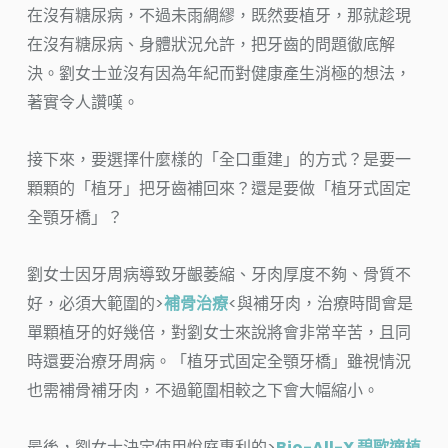
在沒有糖尿病，不過未雨綢繆，既然要植牙，那就趁現
在沒有糖尿病、身體狀況允許，把牙齒的問題徹底解
決。劉女士並沒有因為年紀而對健康產生消極的想法，
著實令人讚嘆。
接下來，要選擇什麼樣的「全口重建」的方式？是要一
顆顆的「植牙」把牙齒補回來？還是要做「植牙式固定
全顎牙橋」？
劉女士因牙周病導致牙齦萎縮、牙肉厚度不夠、骨質不
好，必須大範圍的>
補骨治療
<與補牙肉，治療時間會是
單顆植牙的好幾倍，對劉女士來說將會非常辛苦，且同
時還要治療牙周病。「植牙式固定全顎牙橋」雖視情況
也需補骨補牙肉，不過範圍相較之下會大幅縮小。
最後，劉女士決定使用悅庭專利的>
Bio-All-X
碧歐適植